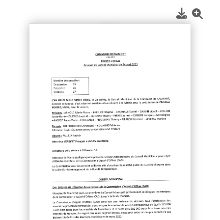
1
/
2