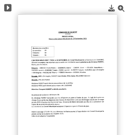
1
/
7