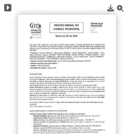
1
/
4