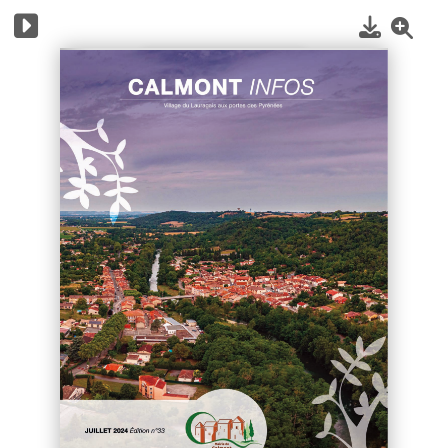
1
/
16