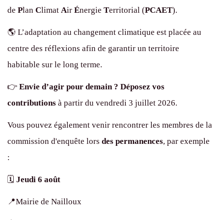
de
P
lan
C
limat
A
ir
É
nergie
T
erritorial (
PCAET
).
🌎️ L’adaptation au changement climatique est placée au
centre des réflexions afin de garantir un territoire
habitable sur le long terme.
👉️
Envie d’agir pour demain ?
Déposez vos
contributions
à partir du vendredi 3 juillet 2026.
Vous pouvez également venir rencontrer les membres de la
commission d'enquête lors
des permanences
, par exemple
:
🗓️
Jeudi 6 août
📍Mairie de Nailloux