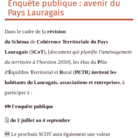
Enquête publique : avenir du
Pays Lauragais
Dans le cadre de la
révision
du
S
chéma
de
C
ohérence
T
erritoriale du Pays
Lauragais
(
SCoT
), [
document qui planifie l'aménagement
du territoire à l'horizon 2050
], les élus du
P
ôle
d'
É
quilibre
T
erritorial et
R
ural (
PETR
)
invitent les
habitants du Lauragais, associations et entreprises
, à
participer à :
👪
l'enquête publique
🗓
du 3 juillet au 4 septembre
🆕 Le prochain SCOT aura également une valeur