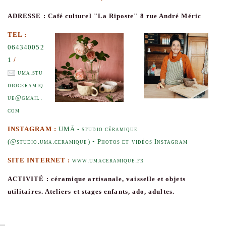
ADRESSE : Café culturel "La Riposte" 8 rue André Méric
TEL :
064340052
1
/
uma.stu
dioceramiq
ue@gmail.
com
INSTAGRAM :
UMĀ - studio céramique
(@studio.uma.ceramique) • Photos et vidéos Instagram
SITE INTERNET :
www.umaceramique.fr
ACTIVITÉ : céramique artisanale, vaisselle et objets
utilitaires. Ateliers et stages enfants, ado, adultes.