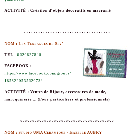
ACTIVITÉ : Création d'objets décoratifs en macramé
××××××××××××××××××××××××××××××××××××
NOM : Les Tendances de Sev'
TÉL :
0620827846
FACEBOOK :
https://www.facebook.com/groups/
185822053562073/
ACTIVITÉ : Ventes de Bijoux, accessoires de mode,
maroquinerie ... (Pour particuliers et professionnels)
×××××××××××××××××××××××××××××××××××××××
NOM : Studio UMA Céramique - Isabelle AUBRY