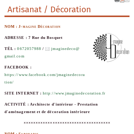
Artisanat / Décoration
NOM : J-magine Décoration
ADRESSE : 7 Rue du Bosquet
TÉL :
0672057988
/
jmaginedeco
@
gmail.com
FACEBOOK :
https://www.facebook.com/jmaginedecora
tion/
SITE INTERNET :
http://www.jmaginedecoration.fr
ACTIVITÉ : Architecte d'intérieur - Prestation
d'aménagement et de décoration intérieure
××××××××××××××××××××××××××××××××××××