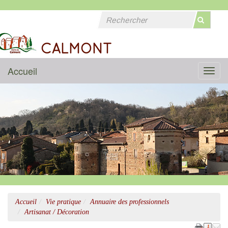
CALMONT
Accueil
Menu
Accueil
Vie pratique
Annuaire des professionnels
Artisanat / Décoration