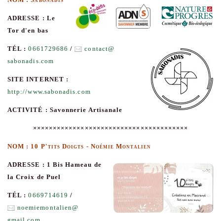
NOM : Sabonadis
ADRESSE : Le
Tor d'en bas
TÉL :
0661729686
/
contact
@
sabonadis.com
SITE INTERNET :
http://www.sabonadis.com
ACTIVITÉ : Savonnerie Artisanale
×××××××××××××××××××××××××××××××××××××××
NOM : 10 P'tits Doigts - Noémie Montalien
ADRESSE : 1 Bis Hameau de
la Croix de Puel
TÉL :
0669714619
/
noemiemontalien
@
gmail.com