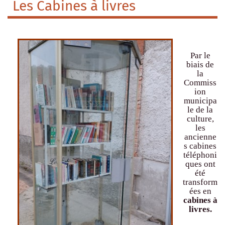
Les Cabines à livres
Par le
biais de
la
Commiss
ion
municipa
le de la
culture,
les
ancienne
s cabines
téléphoni
ques ont
été
transform
ées en
cabines à
livres.