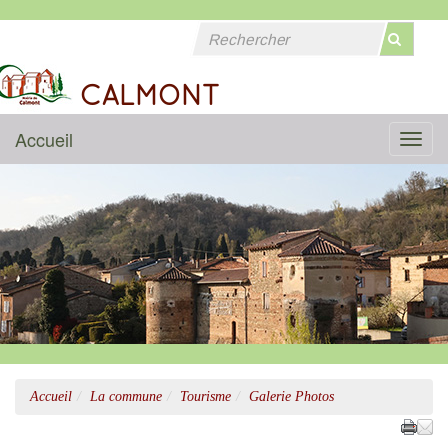
CALMONT
Accueil
Menu
Accueil
La commune
Tourisme
Galerie Photos