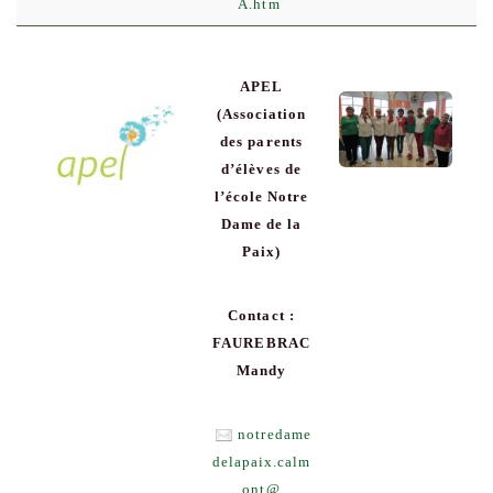
A.htm
APEL
(Association
des parents
d’élèves de
l’école Notre
Dame de la
Paix)
Contact :
FAUREBRAC
Mandy
notredame
delapaix.calm
ont
@