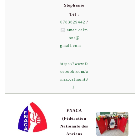
Stéphanie
Tél :
0783629442
/
amac.calm
ont
@
gmail.com
https://www.fa
cebook.com/a
mac.calmont3
1
FNACA
(Fédération
Nationale des
Anciens