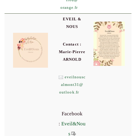
rrou
@
orange.fr
EVEIL &
NOUS
Contact :
Marie-Pierre
ARNOLD
eveilnousc
almont31
@
outlook.fr
Facebook
:
Eveil&Nou
s