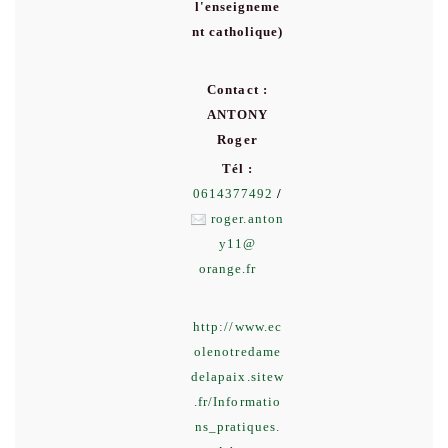
l'enseigneme
nt catholique)
Contact :
ANTONY
Roger
Tél :
0614377492
/
roger.anton
y11
@
orange.fr
http://www.ec
olenotredame
delapaix.sitew
.fr/Informatio
ns_pratiques.