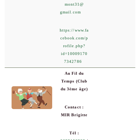
mont31
@
gmail.com
https://www.fa
cebook.com/p
rofile.php?
id=10009170
7342786
Au Fil du
Temps (Club
du 3ème âge)
Contact :
MIR Brigitte
Tél :