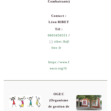
Combattants)
Contact :
Léon RIBET
Tél :
0603456551
/
ribet.lh
@
free.fr
https://www.f
naca.org/fr
OGEC
(Organisme
de gestion de